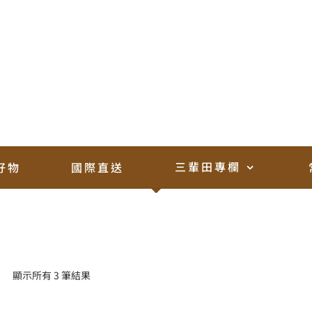
砲彈蓮霧
首頁 /
台灣蔬果
三輩田專欄
好物
國際直送
顯示所有 3 筆結果