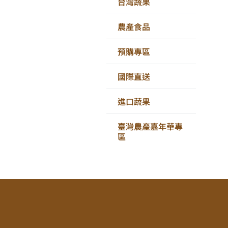
台灣蔬果
農產食品
預購專區
國際直送
進口蔬果
臺灣農產嘉年華專
區