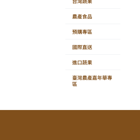
台灣蔬果
農產食品
預購專區
國際直送
進口蔬果
臺灣農產嘉年華專
區