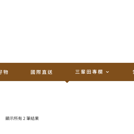
toki
首頁 /
進口蔬果
三輩田專欄
好物
國際直送
顯示所有 2 筆結果