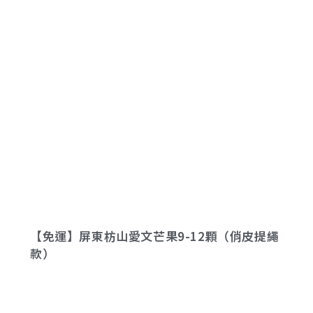
【免運】屏東枋山愛文芒果9-12顆（俏皮提繩
款）