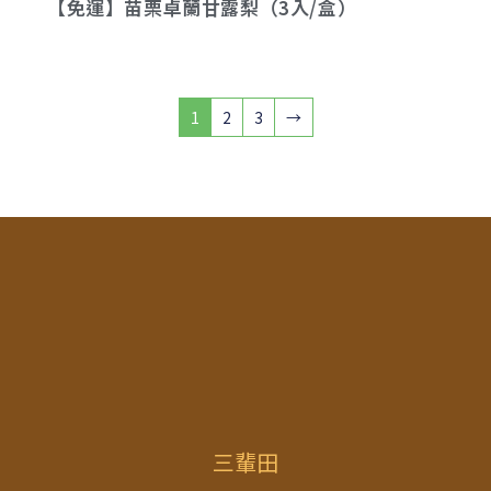
【免運】苗栗卓蘭甘露梨（3入/盒）
1
2
3
→
三輩田