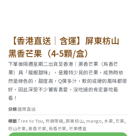
【香港直送｜含運】屏東枋山
黑香芒果（4-5顆/盒）
下單後隔週星期二出貨至香港｜黑香芒果（烏香芒
果）具「龍眼甜味」，是獨特少見的芒果，成熟時依
然是綠色的，甜度高，Q彈多汁，軟的或硬的風味都很
好，因此深受不少饕客喜愛，沒吃過的肯定要吃看
看！
分類
國際直送
標籤
Tree to You
,
外銷等級
,
屏東枋山
,
mango
,
水果
,
芒果
,
枋山芒果
,
黑香芒果
,
烏香芒果
,
芒果禮盒