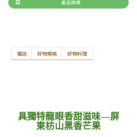
產品詢價
描述
好物規格
好物料理
具獨特龍眼香甜滋味—屏
東枋山黑香芒果