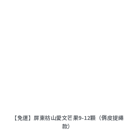
【免運】屏東枋山愛文芒果9-12顆（俏皮提繩
款）