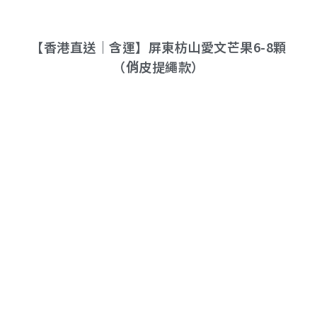
【香港直送｜含運】屏東枋山愛文芒果6-8顆
（俏皮提繩款）