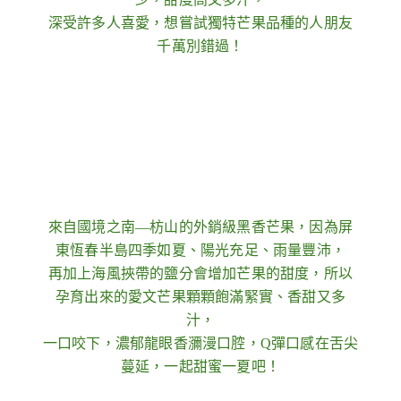
深受許多人喜愛，想嘗試獨特芒果品種的人朋友
千萬別錯過！
來自國境之南—枋山的外銷級黑香芒果，因為屏
東恆春半島四季如夏、陽光充足、雨量豐沛，
再加上海風挾帶的鹽分會增加芒果的甜度，所以
孕育出來的愛文芒果顆顆飽滿緊實、香甜又多
汁，
一口咬下，濃郁龍眼香瀰漫口腔，Q彈口感在舌尖
蔓延，一起甜蜜一夏吧！