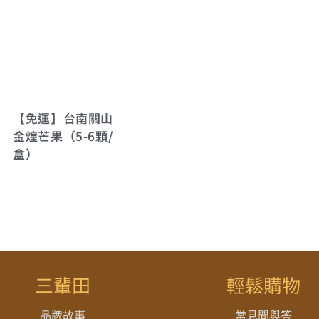
【免運】台南關山
金煌芒果（5-6顆/
盒）
三輩田
輕鬆購物
品牌故事
常見問與答