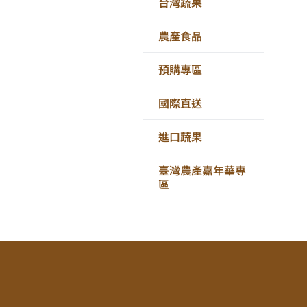
台灣蔬果
農產食品
預購專區
國際直送
進口蔬果
臺灣農產嘉年華專
區