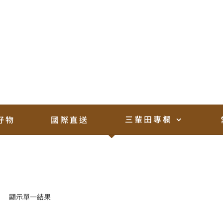
Chiin Hwang
首頁 /
台灣蔬果
三輩田專欄
好物
國際直送
顯示單一結果